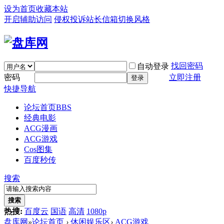
设为首页
收藏本站
开启辅助访问
侵权投诉
站长信箱
切换风格
找回密码
自动登录
密码
立即注册
登录
快捷导航
论坛首页
BBS
经典电影
ACG漫画
ACG游戏
Cos图集
百度秒传
搜索
搜索
热搜:
百度云
国语
高清
1080p
盘库网
»
论坛首页
›
休闲娱乐区
›
ACG游戏