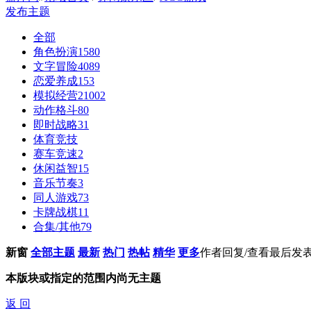
发布主题
全部
角色扮演
1580
文字冒险
4089
恋爱养成
153
模拟经营
21002
动作格斗
80
即时战略
31
体育竞技
赛车竞速
2
休闲益智
15
音乐节奏
3
同人游戏
73
卡牌战棋
11
合集/其他
79
新窗
全部主题
最新
热门
热帖
精华
更多
作者
回复/查看
最后发
本版块或指定的范围内尚无主题
返 回