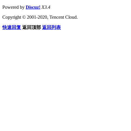
Powered by
Discuz!
X3.4
Copyright © 2001-2020, Tencent Cloud.
快速回复
返回顶部
返回列表