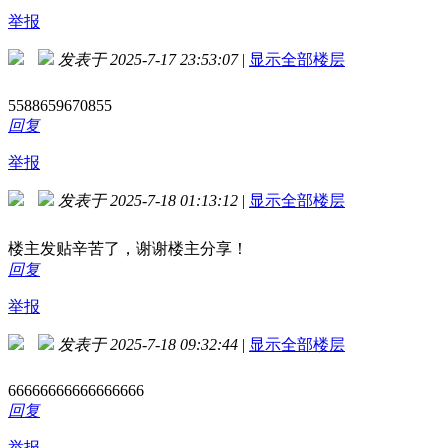
举报
发表于 2025-7-17 23:53:07
|
显示全部楼层
5588659670855
回复
举报
发表于 2025-7-18 01:13:12
|
显示全部楼层
楼主发贴辛苦了，谢谢楼主分享！
回复
举报
发表于 2025-7-18 09:32:44
|
显示全部楼层
66666666666666666
回复
举报