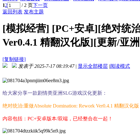
1
2
/ 2 页
下一页
返回列表
发布主题
[模拟经营]
[PC+安卓][绝对统治:重制
Ver0.4.1 精翻汉化版][更新/亚洲
[复制链接]
发表于 2025-7-17 08:19:47
|
显示全部楼层
|
阅读模式
给大家分享一款剧情类亚洲SLG游戏汉化更新：
绝对统治:重做Absolute Domination: Rework Ver0.4.1 精翻汉化版
内容包括：PC+安卓版本/双端，已经整合在一起！