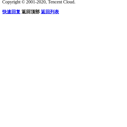
Copyright © 2001-2020, Tencent Cloud.
快速回复
返回顶部
返回列表