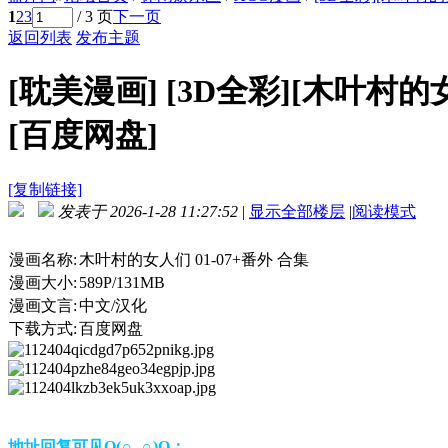
1
2
3
/ 3 页
下一页
返回列表
发布主题
[耽美漫画]
[3D全彩][木叶村的女人
[百度网盘]
[复制链接]
发表于 2026-1-28 11:27:52
|
显示全部楼层
|
阅读模式
漫画名称:
木叶村的女人们 01-07+番外 合集
漫画大小:
589P/131MB
漫画文言:
中文/汉化
下载方式:
百度网盘
地址回复可见O(∩_∩)O：