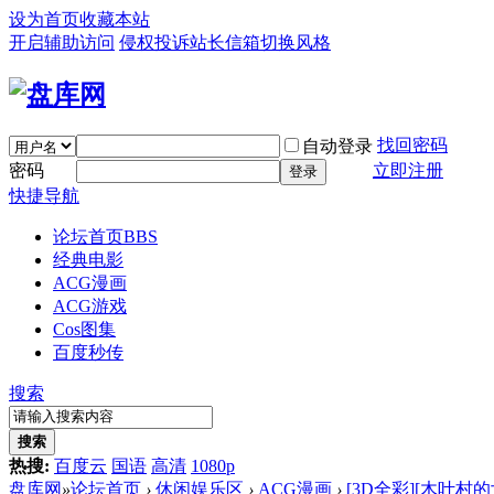
设为首页
收藏本站
开启辅助访问
侵权投诉
站长信箱
切换风格
找回密码
自动登录
密码
立即注册
登录
快捷导航
论坛首页
BBS
经典电影
ACG漫画
ACG游戏
Cos图集
百度秒传
搜索
搜索
热搜:
百度云
国语
高清
1080p
盘库网
»
论坛首页
›
休闲娱乐区
›
ACG漫画
›
[3D全彩][木叶村的女人