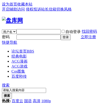
设为首页
收藏本站
开启辅助访问
侵权投诉
站长信箱
切换风格
找回密码
自动登录
密码
立即注册
登录
快捷导航
论坛首页
BBS
经典电影
ACG漫画
ACG游戏
Cos图集
百度秒传
搜索
搜索
热搜:
百度云
国语
高清
1080p