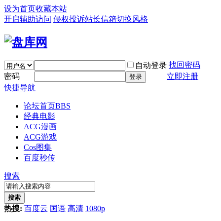
设为首页
收藏本站
开启辅助访问
侵权投诉
站长信箱
切换风格
找回密码
自动登录
密码
立即注册
登录
快捷导航
论坛首页
BBS
经典电影
ACG漫画
ACG游戏
Cos图集
百度秒传
搜索
搜索
热搜:
百度云
国语
高清
1080p