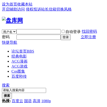
设为首页
收藏本站
开启辅助访问
侵权投诉
站长信箱
切换风格
找回密码
自动登录
密码
立即注册
登录
快捷导航
论坛首页
BBS
经典电影
ACG漫画
ACG游戏
Cos图集
百度秒传
搜索
搜索
热搜:
百度云
国语
高清
1080p