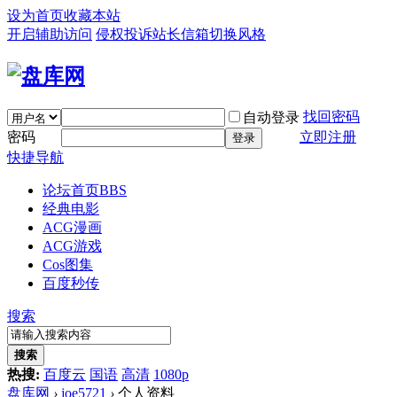
设为首页
收藏本站
开启辅助访问
侵权投诉
站长信箱
切换风格
找回密码
自动登录
密码
立即注册
登录
快捷导航
论坛首页
BBS
经典电影
ACG漫画
ACG游戏
Cos图集
百度秒传
搜索
搜索
热搜:
百度云
国语
高清
1080p
盘库网
›
joe5721
›
个人资料