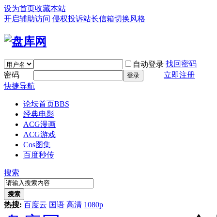
设为首页
收藏本站
开启辅助访问
侵权投诉
站长信箱
切换风格
找回密码
自动登录
密码
立即注册
登录
快捷导航
论坛首页
BBS
经典电影
ACG漫画
ACG游戏
Cos图集
百度秒传
搜索
搜索
热搜:
百度云
国语
高清
1080p