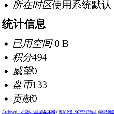
所在时区
使用系统默认
统计信息
已用空间
0 B
积分
494
威望
0
盘币
133
贡献
0
Archiver
|
手机版
|
小黑屋
|
盘库网
(
粤ICP备19035317号-1
)
|
网站地