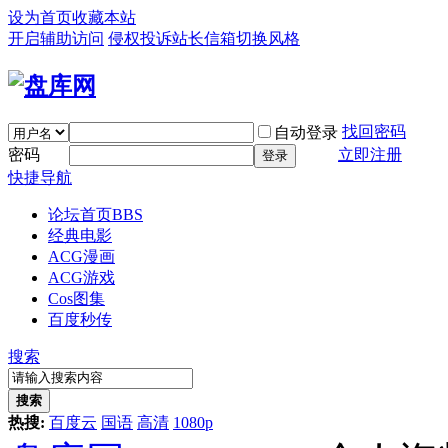
设为首页
收藏本站
开启辅助访问
侵权投诉
站长信箱
切换风格
找回密码
自动登录
密码
立即注册
登录
快捷导航
论坛首页
BBS
经典电影
ACG漫画
ACG游戏
Cos图集
百度秒传
搜索
搜索
热搜:
百度云
国语
高清
1080p