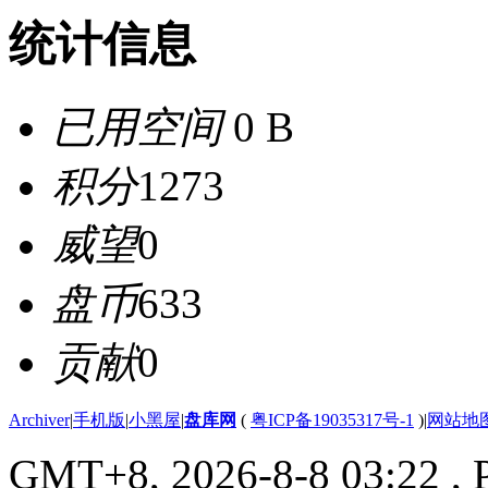
统计信息
已用空间
0 B
积分
1273
威望
0
盘币
633
贡献
0
Archiver
|
手机版
|
小黑屋
|
盘库网
(
粤ICP备19035317号-1
)
|
网站地
GMT+8, 2026-8-8 03:22
, 