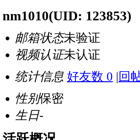
nm1010
(UID: 123853)
邮箱状态
未验证
视频认证
未认证
统计信息
好友数 0
|
回帖
性别
保密
生日
-
活跃概况