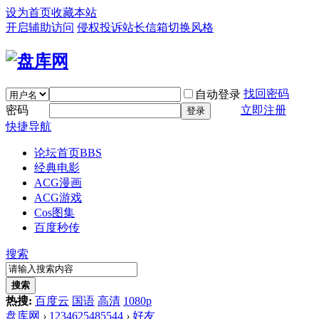
设为首页
收藏本站
开启辅助访问
侵权投诉
站长信箱
切换风格
找回密码
自动登录
密码
立即注册
登录
快捷导航
论坛首页
BBS
经典电影
ACG漫画
ACG游戏
Cos图集
百度秒传
搜索
搜索
热搜:
百度云
国语
高清
1080p
盘库网
›
1234625485544
›
好友