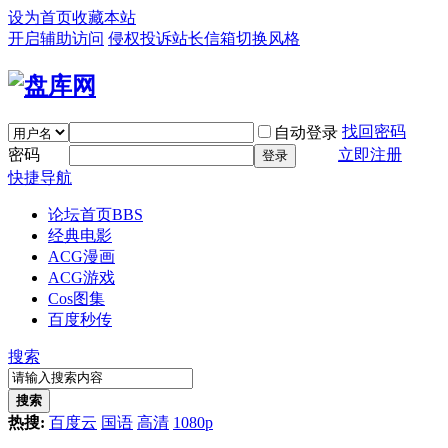
设为首页
收藏本站
开启辅助访问
侵权投诉
站长信箱
切换风格
找回密码
自动登录
密码
立即注册
登录
快捷导航
论坛首页
BBS
经典电影
ACG漫画
ACG游戏
Cos图集
百度秒传
搜索
搜索
热搜:
百度云
国语
高清
1080p