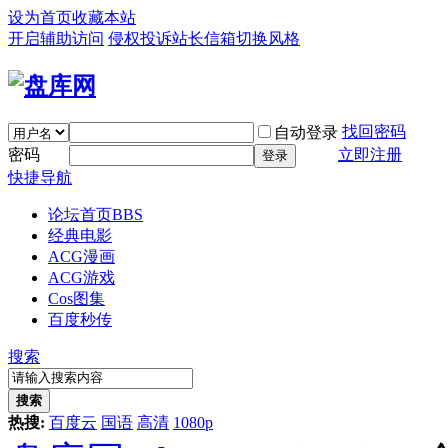
设为首页
收藏本站
开启辅助访问
侵权投诉
站长信箱
切换风格
找回密码
自动登录
密码
立即注册
登录
快捷导航
论坛首页
BBS
经典电影
ACG漫画
ACG游戏
Cos图集
百度秒传
搜索
搜索
热搜:
百度云
国语
高清
1080p