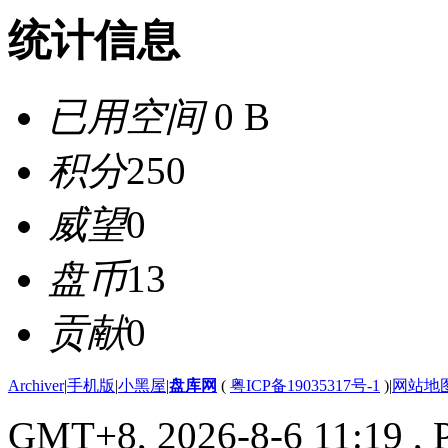
统计信息
已用空间
0 B
积分
250
威望
0
盘币
13
贡献
0
Archiver
|
手机版
|
小黑屋
|
盘库网
(
粤ICP备19035317号-1
)
|
网站地
GMT+8, 2026-8-6 11:19
, 