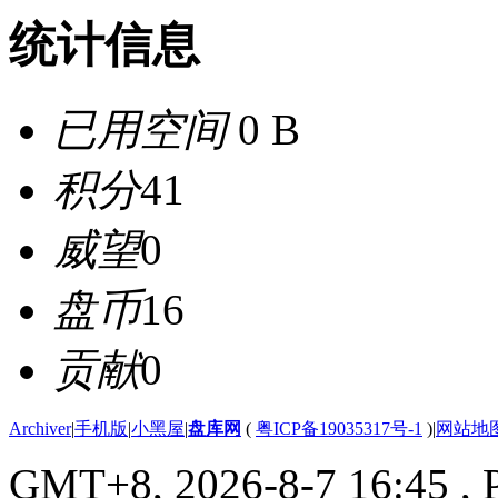
统计信息
已用空间
0 B
积分
41
威望
0
盘币
16
贡献
0
Archiver
|
手机版
|
小黑屋
|
盘库网
(
粤ICP备19035317号-1
)
|
网站地
GMT+8, 2026-8-7 16:45
, 