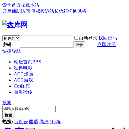
设为首页
收藏本站
开启辅助访问
侵权投诉
站长信箱
切换风格
找回密码
自动登录
密码
立即注册
登录
快捷导航
论坛首页
BBS
经典电影
ACG漫画
ACG游戏
Cos图集
百度秒传
搜索
搜索
热搜:
百度云
国语
高清
1080p