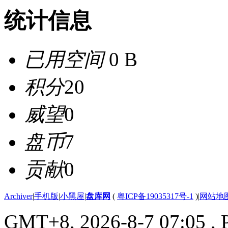
统计信息
已用空间
0 B
积分
20
威望
0
盘币
7
贡献
0
Archiver
|
手机版
|
小黑屋
|
盘库网
(
粤ICP备19035317号-1
)
|
网站地
GMT+8, 2026-8-7 07:05
, 