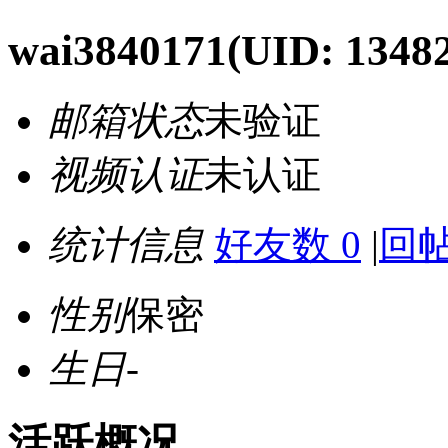
wai3840171
(UID: 1348
邮箱状态
未验证
视频认证
未认证
统计信息
好友数 0
|
回帖
性别
保密
生日
-
活跃概况