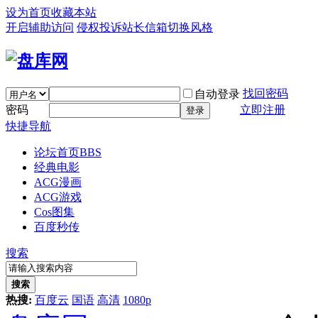
设为首页
收藏本站
开启辅助访问
侵权投诉
站长信箱
切换风格
找回密码
自动登录
密码
立即注册
登录
快捷导航
论坛首页
BBS
经典电影
ACG漫画
ACG游戏
Cos图集
百度秒传
搜索
搜索
热搜:
百度云
国语
高清
1080p