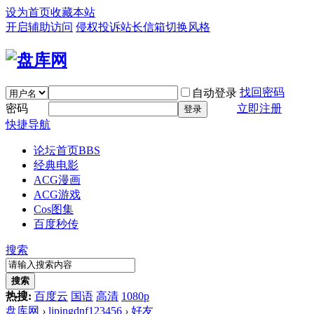
设为首页
收藏本站
开启辅助访问
侵权投诉
站长信箱
切换风格
找回密码
自动登录
密码
立即注册
登录
快捷导航
论坛首页
BBS
经典电影
ACG漫画
ACG游戏
Cos图集
百度秒传
搜索
搜索
热搜:
百度云
国语
高清
1080p
盘库网
›
lipingdnf123456
›
好友