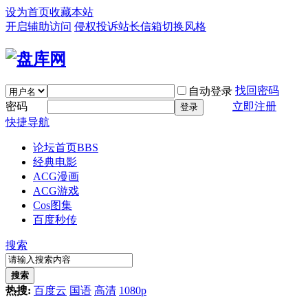
设为首页
收藏本站
开启辅助访问
侵权投诉
站长信箱
切换风格
找回密码
自动登录
密码
立即注册
登录
快捷导航
论坛首页
BBS
经典电影
ACG漫画
ACG游戏
Cos图集
百度秒传
搜索
搜索
热搜:
百度云
国语
高清
1080p