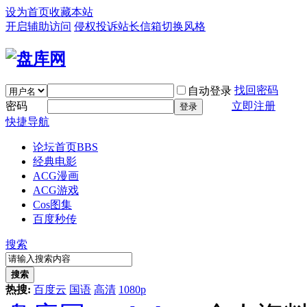
设为首页
收藏本站
开启辅助访问
侵权投诉
站长信箱
切换风格
找回密码
自动登录
密码
立即注册
登录
快捷导航
论坛首页
BBS
经典电影
ACG漫画
ACG游戏
Cos图集
百度秒传
搜索
搜索
热搜:
百度云
国语
高清
1080p