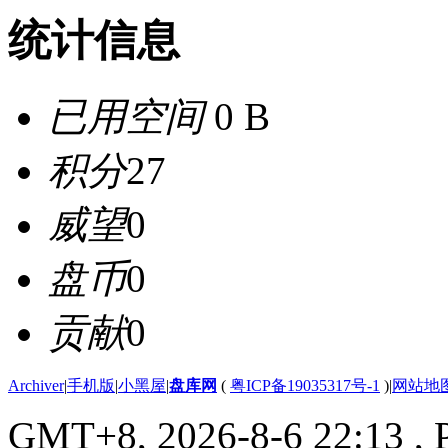
统计信息
已用空间
0 B
积分
27
威望
0
盘币
0
贡献
0
Archiver
|
手机版
|
小黑屋
|
盘库网
(
粤ICP备19035317号-1
)
|
网站地
GMT+8, 2026-8-6 22:13
, 