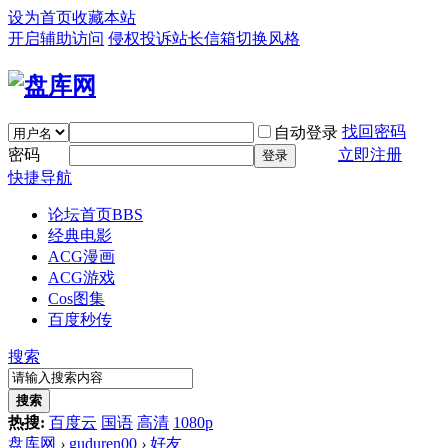
设为首页
收藏本站
开启辅助访问
侵权投诉
站长信箱
切换风格
找回密码
自动登录
密码
立即注册
登录
快捷导航
论坛首页
BBS
经典电影
ACG漫画
ACG游戏
Cos图集
百度秒传
搜索
搜索
热搜:
百度云
国语
高清
1080p
盘库网
›
guduren00
›
好友