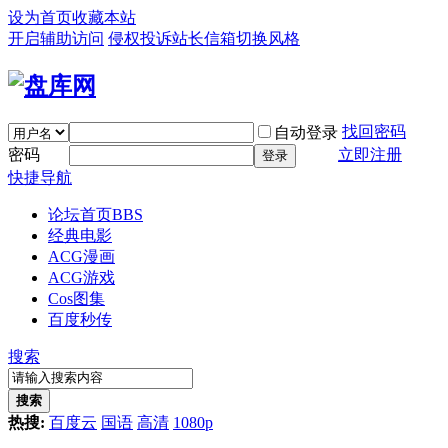
设为首页
收藏本站
开启辅助访问
侵权投诉
站长信箱
切换风格
找回密码
自动登录
密码
立即注册
登录
快捷导航
论坛首页
BBS
经典电影
ACG漫画
ACG游戏
Cos图集
百度秒传
搜索
搜索
热搜:
百度云
国语
高清
1080p