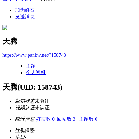
加为好友
发送消息
天腾
https://www.pankw.net/?158743
主题
个人资料
天腾
(UID: 158743)
邮箱状态
未验证
视频认证
未认证
统计信息
好友数 0
|
回帖数 3
|
主题数 0
性别
保密
生日
-