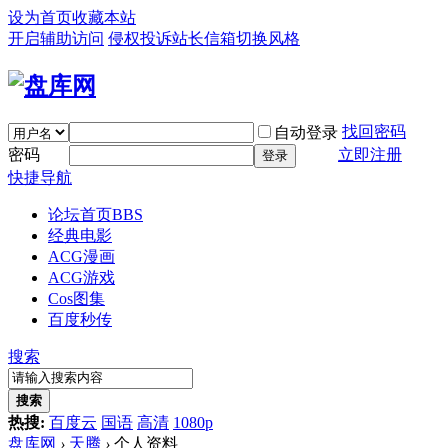
设为首页
收藏本站
开启辅助访问
侵权投诉
站长信箱
切换风格
找回密码
自动登录
密码
立即注册
登录
快捷导航
论坛首页
BBS
经典电影
ACG漫画
ACG游戏
Cos图集
百度秒传
搜索
搜索
热搜:
百度云
国语
高清
1080p
盘库网
›
天腾
›
个人资料