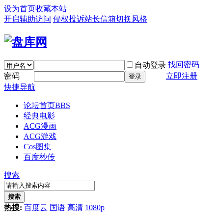
设为首页
收藏本站
开启辅助访问
侵权投诉
站长信箱
切换风格
找回密码
自动登录
密码
立即注册
登录
快捷导航
论坛首页
BBS
经典电影
ACG漫画
ACG游戏
Cos图集
百度秒传
搜索
搜索
热搜:
百度云
国语
高清
1080p