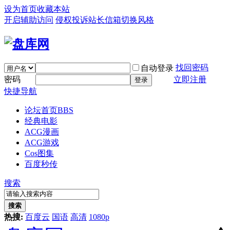
设为首页
收藏本站
开启辅助访问
侵权投诉
站长信箱
切换风格
找回密码
自动登录
密码
立即注册
登录
快捷导航
论坛首页
BBS
经典电影
ACG漫画
ACG游戏
Cos图集
百度秒传
搜索
搜索
热搜:
百度云
国语
高清
1080p