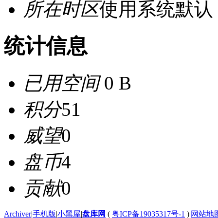
所在时区
使用系统默认
统计信息
已用空间
0 B
积分
51
威望
0
盘币
4
贡献
0
Archiver
|
手机版
|
小黑屋
|
盘库网
(
粤ICP备19035317号-1
)
|
网站地