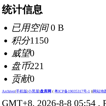
统计信息
已用空间
0 B
积分
1150
威望
0
盘币
221
贡献
0
Archiver
|
手机版
|
小黑屋
|
盘库网
(
粤ICP备19035317号-1
)
|
网站地
GMT+8, 2026-8-8 05:54
, 