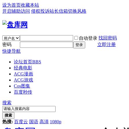
设为首页
收藏本站
开启辅助访问
侵权投诉
站长信箱
切换风格
找回密码
自动登录
密码
立即注册
登录
快捷导航
论坛首页
BBS
经典电影
ACG漫画
ACG游戏
Cos图集
百度秒传
搜索
搜索
热搜:
百度云
国语
高清
1080p