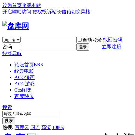
设为首页
收藏本站
开启辅助访问
侵权投诉
站长信箱
切换风格
找回密码
自动登录
密码
立即注册
登录
快捷导航
论坛首页
BBS
经典电影
ACG漫画
ACG游戏
Cos图集
百度秒传
搜索
搜索
热搜:
百度云
国语
高清
1080p