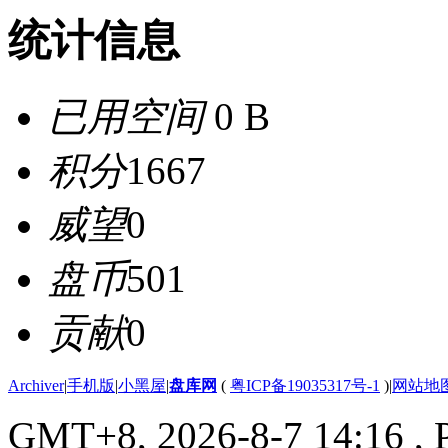
统计信息
已用空间
0 B
积分
1667
威望
0
盘币
501
贡献
0
Archiver
|
手机版
|
小黑屋
|
盘库网
(
粤ICP备19035317号-1
)
|
网站地
GMT+8, 2026-8-7 14:16
, 