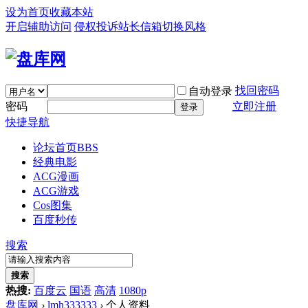
设为首页
收藏本站
开启辅助访问
侵权投诉
站长信箱
切换风格
找回密码
自动登录
密码
立即注册
登录
快捷导航
论坛首页
BBS
经典电影
ACG漫画
ACG游戏
Cos图集
百度秒传
搜索
搜索
热搜:
百度云
国语
高清
1080p
盘库网
›
lmh333333
›
个人资料