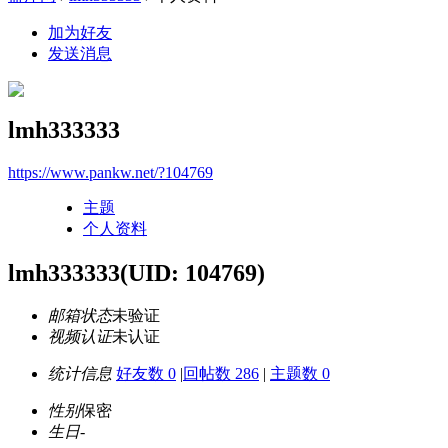
加为好友
发送消息
lmh333333
https://www.pankw.net/?104769
主题
个人资料
lmh333333
(UID: 104769)
邮箱状态
未验证
视频认证
未认证
统计信息
好友数 0
|
回帖数 286
|
主题数 0
性别
保密
生日
-