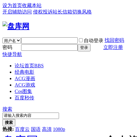
设为首页
收藏本站
开启辅助访问
侵权投诉
站长信箱
切换风格
找回密码
自动登录
密码
立即注册
登录
快捷导航
论坛首页
BBS
经典电影
ACG漫画
ACG游戏
Cos图集
百度秒传
搜索
搜索
热搜:
百度云
国语
高清
1080p