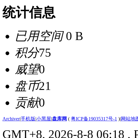
统计信息
已用空间
0 B
积分
75
威望
0
盘币
21
贡献
0
Archiver
|
手机版
|
小黑屋
|
盘库网
(
粤ICP备19035317号-1
)
|
网站地
GMT+8, 2026-8-8 06:18
, 