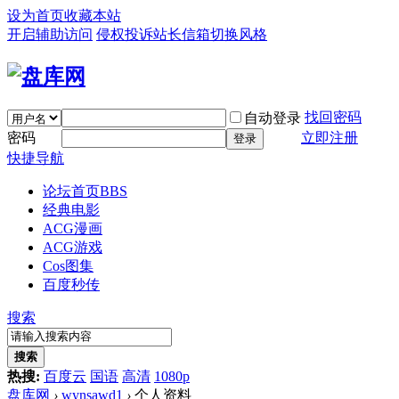
设为首页
收藏本站
开启辅助访问
侵权投诉
站长信箱
切换风格
找回密码
自动登录
密码
立即注册
登录
快捷导航
论坛首页
BBS
经典电影
ACG漫画
ACG游戏
Cos图集
百度秒传
搜索
搜索
热搜:
百度云
国语
高清
1080p
盘库网
›
wynsawd1
›
个人资料