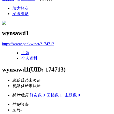
加为好友
发送消息
wynsawd1
https://www.pankw.net/?174713
主题
个人资料
wynsawd1
(UID: 174713)
邮箱状态
未验证
视频认证
未认证
统计信息
好友数 0
|
回帖数 1
|
主题数 0
性别
保密
生日
-