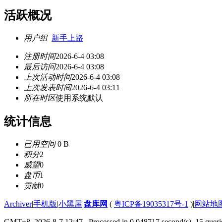
活跃概况
用户组
新手上路
注册时间
2026-6-4 03:08
最后访问
2026-6-4 03:08
上次活动时间
2026-6-4 03:08
上次发表时间
2026-6-4 03:11
所在时区
使用系统默认
统计信息
已用空间
0 B
积分
2
威望
0
盘币
1
贡献
0
Archiver
|
手机版
|
小黑屋
|
盘库网
(
粤ICP备19035317号-1
)
|
网站地
GMT+8, 2026-8-7 12:47
, Processed in 0.048717 second(s), 15 querie