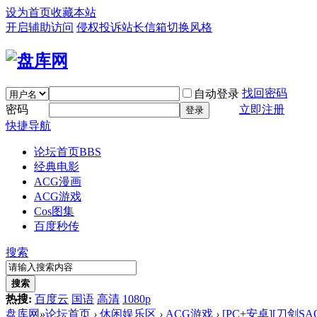
设为首页
收藏本站
开启辅助访问
侵权投诉
站长信箱
切换风格
找回密码
自动登录
密码
立即注册
登录
快捷导航
论坛首页
BBS
经典电影
ACG漫画
ACG游戏
Cos图集
百度秒传
搜索
搜索
热搜:
百度云
国语
高清
1080p
盘库网
»
论坛首页
›
休闲娱乐区
›
ACG游戏
›
[PC+安卓][刀剑S