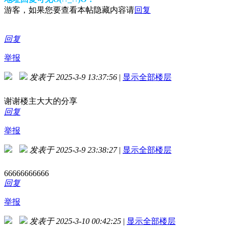
游客，如果您要查看本帖隐藏内容请
回复
回复
举报
发表于 2025-3-9 13:37:56
|
显示全部楼层
谢谢楼主大大的分享
回复
举报
发表于 2025-3-9 23:38:27
|
显示全部楼层
66666666666
回复
举报
发表于 2025-3-10 00:42:25
|
显示全部楼层