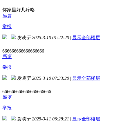
你家里好几斤咯
回复
举报
发表于 2025-3-10 01:22:20
|
显示全部楼层
666666666666666666
回复
举报
发表于 2025-3-10 07:33:20
|
显示全部楼层
666666666666666666666
回复
举报
发表于 2025-3-11 06:28:21
|
显示全部楼层