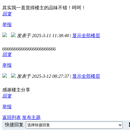
其实我一直觉得楼主的品味不错！呵呵！
回复
举报
发表于 2025-3-11 11:38:40
|
显示全部楼层
66666666666666666666666
回复
举报
发表于 2025-3-12 08:27:37
|
显示全部楼层
感谢楼主分享
回复
举报
返回列表
发布主题
快捷回复
【