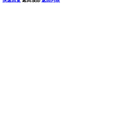
快速回复
返回顶部
返回列表