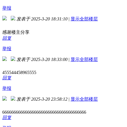
举报
发表于 2025-3-20 18:31:10
|
显示全部楼层
感谢楼主分享
回复
举报
发表于 2025-3-20 18:33:00
|
显示全部楼层
455544458965555
回复
举报
发表于 2025-3-20 23:58:12
|
显示全部楼层
6666666666666666666666666666666666666
回复