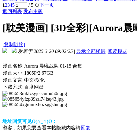
1
2
3
4
5
/ 5 页
下一页
返回列表
发布主题
[耽美漫画]
[3D全彩][Aurora晨
[复制链接]
发表于 2025-3-20 09:02:25
|
显示全部楼层
|
阅读模式
漫画名称:
Aurora 晨曦战队 01-15 合集
漫画大小:
1805P/2.67GB
漫画文言:
中文/汉化
下载方式:
百度网盘
地址回复可见O(∩_∩)O：
游客，如果您要查看本帖隐藏内容请
回复