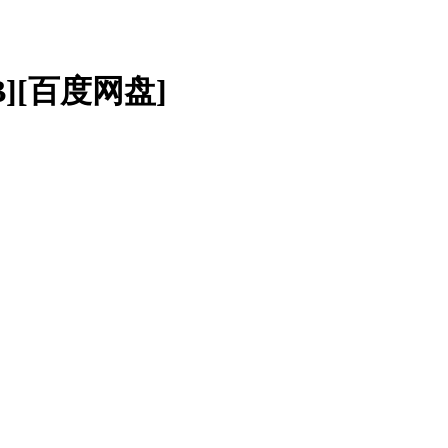
GB][百度网盘]