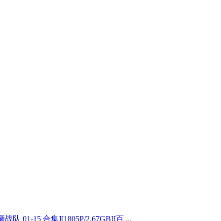
战队 01-15 合集][1805P/2.67GB][百 ...