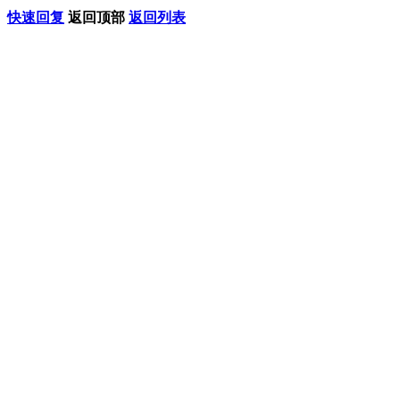
快速回复
返回顶部
返回列表