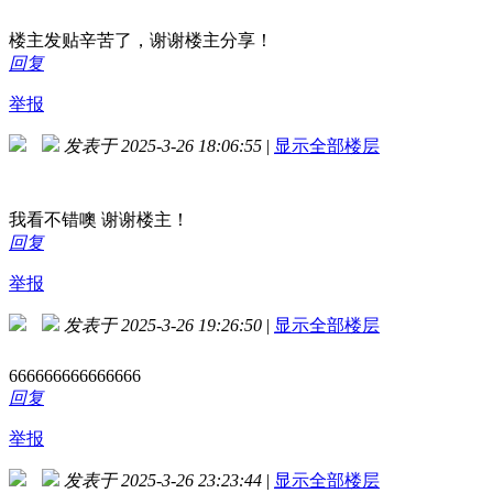
楼主发贴辛苦了，谢谢楼主分享！
回复
举报
发表于 2025-3-26 18:06:55
|
显示全部楼层
我看不错噢 谢谢楼主！
回复
举报
发表于 2025-3-26 19:26:50
|
显示全部楼层
666666666666666
回复
举报
发表于 2025-3-26 23:23:44
|
显示全部楼层