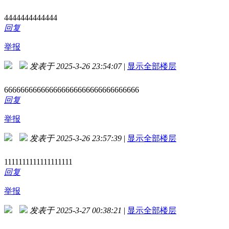
4444444444444
回复
举报
发表于 2025-3-26 23:54:07
|
显示全部楼层
666666666666666666666666666666666
回复
举报
发表于 2025-3-26 23:57:39
|
显示全部楼层
1111111111111111111
回复
举报
发表于 2025-3-27 00:38:21
|
显示全部楼层