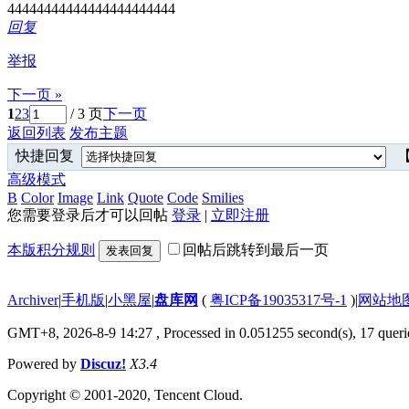
44444444444444444444444
回复
举报
下一页 »
1
2
3
/ 3 页
下一页
返回列表
发布主题
快捷回复
【
高级模式
B
Color
Image
Link
Quote
Code
Smilies
您需要登录后才可以回帖
登录
|
立即注册
本版积分规则
回帖后跳转到最后一页
发表回复
Archiver
|
手机版
|
小黑屋
|
盘库网
(
粤ICP备19035317号-1
)
|
网站地
GMT+8, 2026-8-9 14:27
, Processed in 0.051255 second(s), 17 querie
Powered by
Discuz!
X3.4
Copyright © 2001-2020, Tencent Cloud.