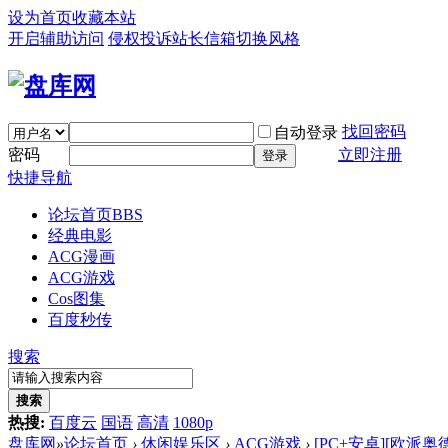
设为首页
收藏本站
开启辅助访问
侵权投诉
站长信箱
切换风格
找回密码
自动登录
密码
立即注册
登录
快捷导航
论坛首页
BBS
经典电影
ACG漫画
ACG游戏
Cos图集
百度秒传
搜索
搜索
热搜:
百度云
国语
高清
1080p
盘库网
»
论坛首页
›
休闲娱乐区
›
ACG游戏
›
[PC+安卓][欧派奥德赛 