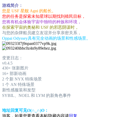
游戏简介：
您是 USF 星舰 Agni 的船长。
您的任务是探索未知星球以期找到殖民目标，
您将有机会体验宇宙中独特的种族和环境，
在探索宇宙的奥秘和 USF 的邪恶阴谋时，
与您的杂牌船员建立友谊并分享亲密关系，
Oppai Odyssey具有完全动画的场景和性感场景。
变更日志：
v0.4.5
430+ 张新图片
16+ 部新动画
2 个新 NYX 特殊场景
1 个 AN 特殊场景
新性感服装和发型
SYBIL、NOEL 和 LYM 的新角色事件
地址回复可见O(∩_∩)O：
游客，如果您要查看本帖隐藏内容请
回复