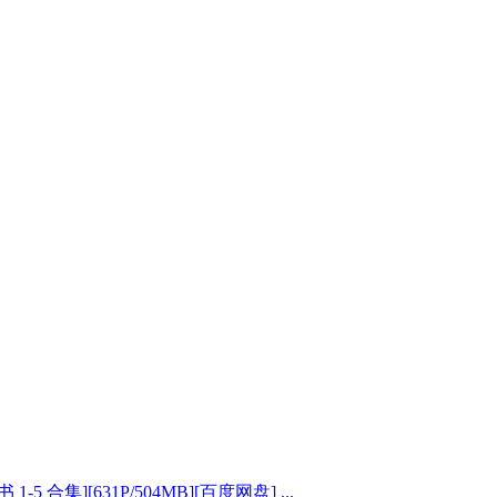
-5 合集][631P/504MB][百度网盘] ...