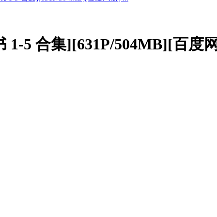
1-5 合集][631P/504MB][百度