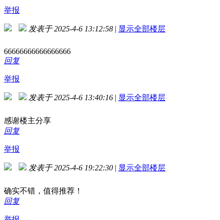
举报
发表于 2025-4-6 13:12:58
|
显示全部楼层
66666666666666666
回复
举报
发表于 2025-4-6 13:40:16
|
显示全部楼层
感谢楼主分享
回复
举报
发表于 2025-4-6 19:22:30
|
显示全部楼层
确实不错，值得推荐！
回复
举报