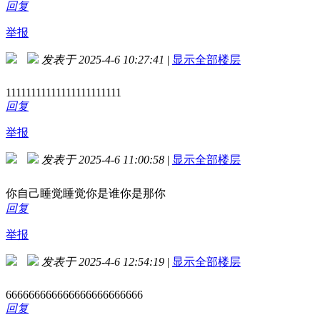
回复
举报
发表于 2025-4-6 10:27:41
|
显示全部楼层
11111111111111111111111
回复
举报
发表于 2025-4-6 11:00:58
|
显示全部楼层
你自己睡觉睡觉你是谁你是那你
回复
举报
发表于 2025-4-6 12:54:19
|
显示全部楼层
666666666666666666666666
回复