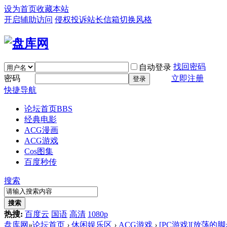
设为首页
收藏本站
开启辅助访问
侵权投诉
站长信箱
切换风格
找回密码
自动登录
密码
立即注册
登录
快捷导航
论坛首页
BBS
经典电影
ACG漫画
ACG游戏
Cos图集
百度秒传
搜索
搜索
热搜:
百度云
国语
高清
1080p
盘库网
»
论坛首页
›
休闲娱乐区
›
ACG游戏
›
[PC游戏][放荡的脚步 Ste