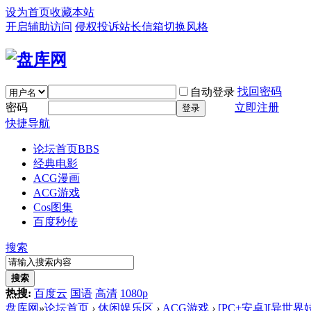
设为首页
收藏本站
开启辅助访问
侵权投诉
站长信箱
切换风格
找回密码
自动登录
密码
立即注册
登录
快捷导航
论坛首页
BBS
经典电影
ACG漫画
ACG游戏
Cos图集
百度秒传
搜索
搜索
热搜:
百度云
国语
高清
1080p
盘库网
»
论坛首页
›
休闲娱乐区
›
ACG游戏
›
[PC+安卓][异世界妓院 I