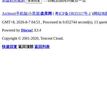
本版积分规则
回帖后跳转到最后一页
发表回复
Archiver
|
手机版
|
小黑屋
|
盘库网
(
粤ICP备19035317号-1
)
|
网站地
GMT+8, 2026-8-7 04:53
, Processed in 0.652744 second(s), 13 querie
Powered by
Discuz!
X3.4
Copyright © 2001-2020, Tencent Cloud.
快速回复
返回顶部
返回列表