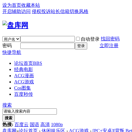
设为首页
收藏本站
开启辅助访问
侵权投诉
站长信箱
切换风格
找回密码
自动登录
密码
立即注册
登录
快捷导航
论坛首页
BBS
经典电影
ACG漫画
ACG游戏
Cos图集
百度秒传
搜索
搜索
热搜:
百度云
国语
高清
1080p
盘库网
»
论坛首页
›
休闲娱乐区
›
ACG游戏
›
[PC+安卓][背叛 Betr