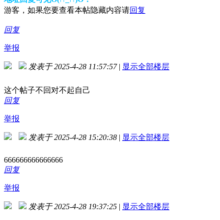
游客，如果您要查看本帖隐藏内容请
回复
回复
举报
发表于 2025-4-28 11:57:57
|
显示全部楼层
这个帖子不回对不起自己
回复
举报
发表于 2025-4-28 15:20:38
|
显示全部楼层
666666666666666
回复
举报
发表于 2025-4-28 19:37:25
|
显示全部楼层