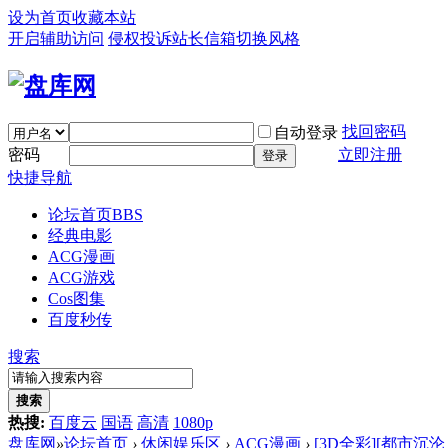
设为首页
收藏本站
开启辅助访问
侵权投诉
站长信箱
切换风格
找回密码
自动登录
密码
立即注册
登录
快捷导航
论坛首页
BBS
经典电影
ACG漫画
ACG游戏
Cos图集
百度秒传
搜索
搜索
热搜:
百度云
国语
高清
1080p
盘库网
»
论坛首页
›
休闲娱乐区
›
ACG漫画
›
[3D全彩][都市沉沦 1