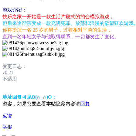
游戏介绍：
快乐之家一开始是一款生活片段式的约会模拟游戏，
但后来逐渐演变成一款充满犯罪、放荡和浪漫的欲望狂欢游戏
你将扮演一名 25 岁的男子，过着相对平淡的生活，
直到一名年轻女子与他取得联系，一切都发生了变化。
变更日志：
v0.21
不适用
地址回复可见O(∩_∩)O：
游客，如果您要查看本帖隐藏内容请
回复
回复
举报