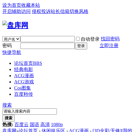
设为首页
收藏本站
开启辅助访问
侵权投诉
站长信箱
切换风格
找回密码
自动登录
密码
立即注册
登录
快捷导航
论坛首页
BBS
经典电影
ACG漫画
ACG游戏
Cos图集
百度秒传
搜索
搜索
热搜:
百度云
国语
高清
1080p
盘库网
»
论坛首页
›
休闲娱乐区
›
ACG漫画
›
[3D全彩/无修][我的