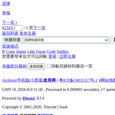
回复
举报
下一页 »
1
2
3
4
5
/ 5 页
下一页
返回列表
发布主题
快捷回复
【
高级模式
B
Color
Image
Link
Quote
Code
Smilies
您需要登录后才可以回帖
登录
|
立即注册
本版积分规则
回帖后跳转到最后一页
发表回复
Archiver
|
手机版
|
小黑屋
|
盘库网
(
粤ICP备19035317号-1
)
|
网站地
GMT+8, 2026-8-9 11:30
, Processed in 0.069005 second(s), 17 querie
Powered by
Discuz!
X3.4
Copyright © 2001-2020, Tencent Cloud.