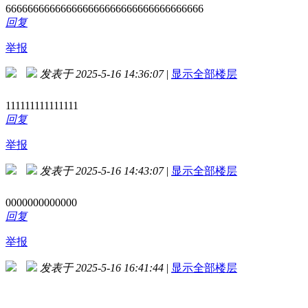
666666666666666666666666666666666666
回复
举报
发表于 2025-5-16 14:36:07
|
显示全部楼层
111111111111111
回复
举报
发表于 2025-5-16 14:43:07
|
显示全部楼层
0000000000000
回复
举报
发表于 2025-5-16 16:41:44
|
显示全部楼层