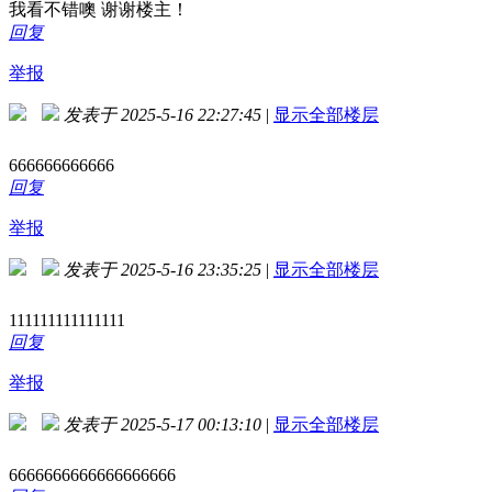
我看不错噢 谢谢楼主！
回复
举报
发表于 2025-5-16 22:27:45
|
显示全部楼层
666666666666
回复
举报
发表于 2025-5-16 23:35:25
|
显示全部楼层
111111111111111
回复
举报
发表于 2025-5-17 00:13:10
|
显示全部楼层
6666666666666666666