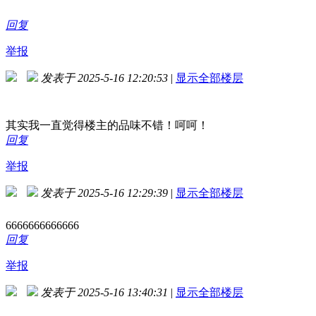
回复
举报
发表于 2025-5-16 12:20:53
|
显示全部楼层
其实我一直觉得楼主的品味不错！呵呵！
回复
举报
发表于 2025-5-16 12:29:39
|
显示全部楼层
6666666666666
回复
举报
发表于 2025-5-16 13:40:31
|
显示全部楼层