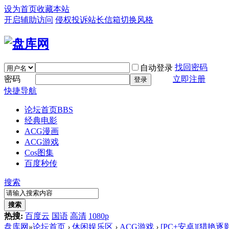
设为首页
收藏本站
开启辅助访问
侵权投诉
站长信箱
切换风格
找回密码
自动登录
密码
立即注册
登录
快捷导航
论坛首页
BBS
经典电影
ACG漫画
ACG游戏
Cos图集
百度秒传
搜索
搜索
热搜:
百度云
国语
高清
1080p
盘库网
»
论坛首页
›
休闲娱乐区
›
ACG游戏
›
[PC+安卓][猎艳逐影/Ph