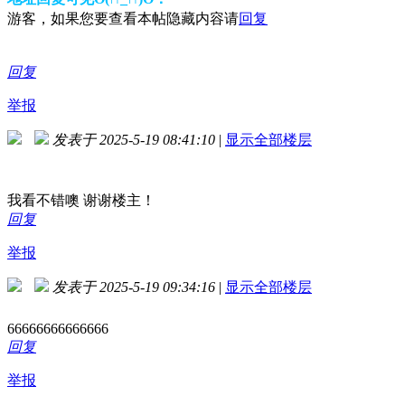
游客，如果您要查看本帖隐藏内容请
回复
回复
举报
发表于 2025-5-19 08:41:10
|
显示全部楼层
我看不错噢 谢谢楼主！
回复
举报
发表于 2025-5-19 09:34:16
|
显示全部楼层
66666666666666
回复
举报