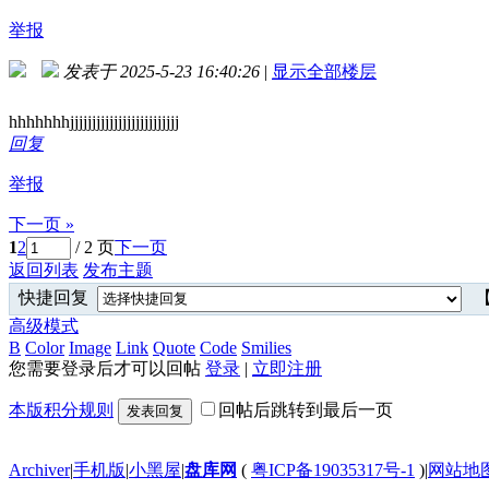
举报
发表于 2025-5-23 16:40:26
|
显示全部楼层
hhhhhhhjjjjjjjjjjjjjjjjjjjjjjjjj
回复
举报
下一页 »
1
2
/ 2 页
下一页
返回列表
发布主题
快捷回复
【
高级模式
B
Color
Image
Link
Quote
Code
Smilies
您需要登录后才可以回帖
登录
|
立即注册
本版积分规则
回帖后跳转到最后一页
发表回复
Archiver
|
手机版
|
小黑屋
|
盘库网
(
粤ICP备19035317号-1
)
|
网站地