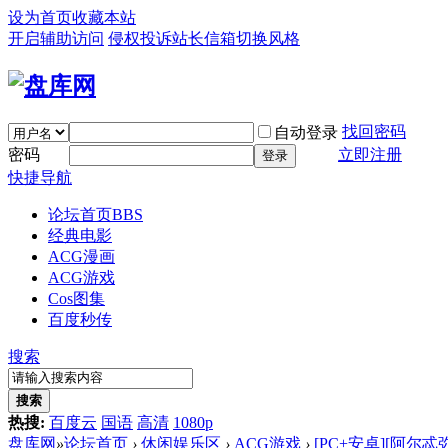
设为首页
收藏本站
开启辅助访问
侵权投诉
站长信箱
切换风格
找回密码
自动登录
密码
立即注册
登录
快捷导航
论坛首页
BBS
经典电影
ACG漫画
ACG游戏
Cos图集
百度秒传
搜索
搜索
热搜:
百度云
国语
高清
1080p
盘库网
»
论坛首页
›
休闲娱乐区
›
ACG游戏
›
[PC+安卓][阿尔忒弥斯 