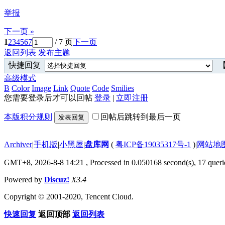
举报
下一页 »
1
2
3
4
5
6
7
/ 7 页
下一页
返回列表
发布主题
快捷回复
【
高级模式
B
Color
Image
Link
Quote
Code
Smilies
您需要登录后才可以回帖
登录
|
立即注册
本版积分规则
回帖后跳转到最后一页
发表回复
Archiver
|
手机版
|
小黑屋
|
盘库网
(
粤ICP备19035317号-1
)
|
网站地
GMT+8, 2026-8-8 14:21
, Processed in 0.050168 second(s), 17 querie
Powered by
Discuz!
X3.4
Copyright © 2001-2020, Tencent Cloud.
快速回复
返回顶部
返回列表