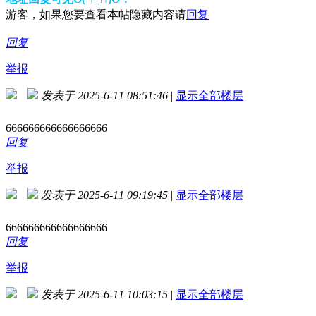
游客，如果您要查看本帖隐藏内容请
回复
回复
举报
发表于 2025-6-11 08:51:46
|
显示全部楼层
666666666666666666
回复
举报
发表于 2025-6-11 09:19:45
|
显示全部楼层
666666666666666666
回复
举报
发表于 2025-6-11 10:03:15
|
显示全部楼层