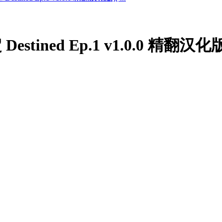
estined Ep.1 v1.0.0 精翻