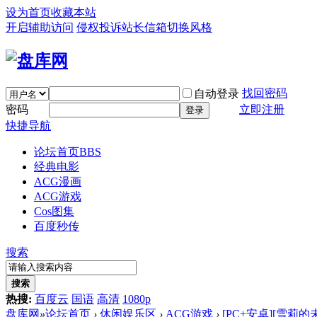
设为首页
收藏本站
开启辅助访问
侵权投诉
站长信箱
切换风格
找回密码
自动登录
密码
立即注册
登录
快捷导航
论坛首页
BBS
经典电影
ACG漫画
ACG游戏
Cos图集
百度秒传
搜索
搜索
热搜:
百度云
国语
高清
1080p
盘库网
»
论坛首页
›
休闲娱乐区
›
ACG游戏
›
[PC+安卓][雪莉的未来往事 