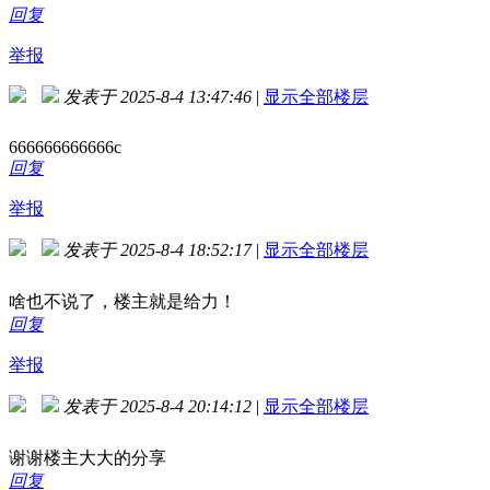
回复
举报
发表于 2025-8-4 13:47:46
|
显示全部楼层
666666666666c
回复
举报
发表于 2025-8-4 18:52:17
|
显示全部楼层
啥也不说了，楼主就是给力！
回复
举报
发表于 2025-8-4 20:14:12
|
显示全部楼层
谢谢楼主大大的分享
回复