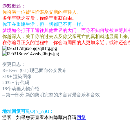
游戏概述：
你扮演一位被诬陷谋杀父亲的年轻人。
多年牢狱之灾后，你终于重获自由。
你正在重建生活，但一切都已不再一样。
梦境如今打开了通往其他世界的大门，而你不知何故被束缚其
你越深入，关于你的过去以及你父亲死亡的真相就越显露出来
在你追寻正义的过程中，你会与周围的人更加亲近，或许还会
变更日志：
Re-Even (0.1) 现已面向公众发布！
319+ 渲染图像
2032+ 行代码
18个动画人物介绍
– 第一部分 新的黎明完整的序言背景音乐和音效
地址回复可见O(∩_∩)O：
游客，如果您要查看本帖隐藏内容请
回复