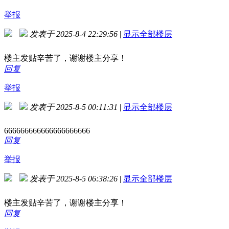
举报
发表于 2025-8-4 22:29:56
|
显示全部楼层
楼主发贴辛苦了，谢谢楼主分享！
回复
举报
发表于 2025-8-5 00:11:31
|
显示全部楼层
666666666666666666666
回复
举报
发表于 2025-8-5 06:38:26
|
显示全部楼层
楼主发贴辛苦了，谢谢楼主分享！
回复