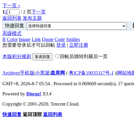
下一页 »
1
2
/ 2 页
下一页
返回列表
发布主题
快捷回复
【
高级模式
B
Color
Image
Link
Quote
Code
Smilies
您需要登录后才可以回帖
登录
|
立即注册
本版积分规则
回帖后跳转到最后一页
发表回复
Archiver
|
手机版
|
小黑屋
|
盘库网
(
粤ICP备19035317号-1
)
|
网站地
GMT+8, 2026-8-7 05:54
, Processed in 0.069669 second(s), 17 querie
Powered by
Discuz!
X3.4
Copyright © 2001-2020, Tencent Cloud.
快速回复
返回顶部
返回列表