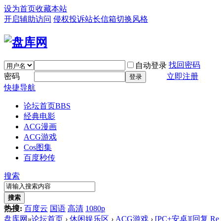
设为首页
收藏本站
开启辅助访问
侵权投诉
站长信箱
切换风格
找回密码
自动登录
密码
立即注册
登录
快捷导航
论坛首页
BBS
经典电影
ACG漫画
ACG游戏
Cos图集
百度秒传
搜索
搜索
热搜:
百度云
国语
高清
1080p
盘库网
»
论坛首页
›
休闲娱乐区
›
ACG游戏
›
[PC+安卓][回复 Re 