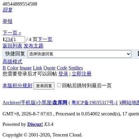
48544889554588
回复
举报
下一页 »
1
2
3
4
/ 4 页
下一页
返回列表
发布主题
快捷回复
【
高级模式
B
Color
Image
Link
Quote
Code
Smilies
您需要登录后才可以回帖
登录
|
立即注册
本版积分规则
回帖后跳转到最后一页
发表回复
Archiver
|
手机版
|
小黑屋
|
盘库网
(
粤ICP备19035317号-1
)
|
网站地
GMT+8, 2026-8-7 07:03
, Processed in 0.054002 second(s), 17 querie
Powered by
Discuz!
X3.4
Copyright © 2001-2020, Tencent Cloud.