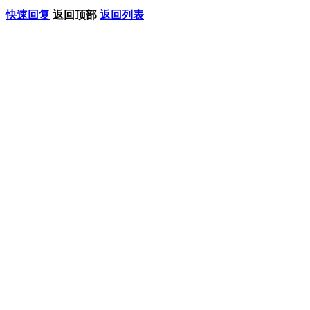
快速回复
返回顶部
返回列表